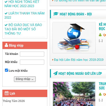
Tư tưởng hồ chí minh về vấn đề giáo
HỘI NGHỊ TỔNG KẾT
NĂM HỌC 2022-2023
LUÂTH THANH TRA NĂM
HOẠT ĐỘNG ĐOÀN - ĐỘI
2022
KẾ 
BỘ GIÁO DỤC VÀ ĐÀO
ĐỌC 
TẠO BÃI BỎ MỘT SỐ
THÔNG TƯ
Qu
[...]
Đăng nhập
Tài khoản
Đại hội Liên Đội năm học 2018-2019
Mật khẩu
Lưu mật khẩu
HOẠT ĐỘNG NGOÀI GIỜ LÊN LỚP
TRUN
SỨC 
Lịch
Qu
[...]
Tháng Tám 2026