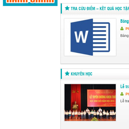
TRA CỨU ĐIỂM – KẾT QUẢ HỌC TẬ
Bảng
Ph
Bảng 
KHUYẾN HỌC
Lễ t
Ph
Lễ tr