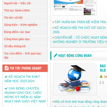
Người tốt – Việc tốt
Thủ tục hành chính
Tin tức xã hội
TẬP HUẤN MA TRẬN ĐỀ KIỂM TRA
Sáng kiến – Kinh nghiệm
KẾ HOẠCH HỘI THI GIỮ VỞ SẠCH
Bảng điểm các loại
2026
CHUYÊN ĐỀ : TỔ CHỨC HOẠT ĐỘN
Công khai giáo dục
HƯỚNG NGHIỆP Ở TRƯỜNG TIỂU H
Số liệu thống kê
Tra cứu điểm – Kết quả học
HOẠT ĐỘNG CÔNG ĐOÀN
tập
BÁO 
TIN TỨC PHÒNG GD&ĐT
NLĐ
KẾ HOẠCH THI KHKT
Qu
NĂM HỌC 2023-2024
[...]
GIẢI BÓNG CHUYỀN
NGÀNH GIÁO DỤC CHÀO
MỪNG KỶ NIỆM 41 NĂM
NGÀY NHÀ GIÁO VIỆT NAM
Một số hình ảnh hoạt động công đoàn