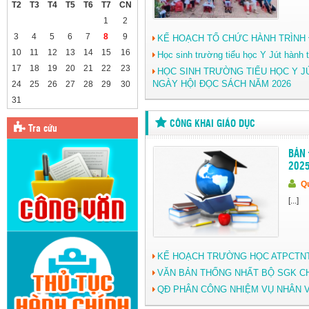
T2
T3
T4
T5
T6
T7
CN
1
2
3
4
5
6
7
8
9
KẾ HOẠCH TỔ CHỨC HÀNH TRÌNH 
10
11
12
13
14
15
16
Học sinh trường tiểu học Y Jút hành t
17
18
19
20
21
22
23
HỌC SINH TRƯỜNG TIỂU HỌC Y 
NGÀY HỘI ĐỌC SÁCH NĂM 2026
24
25
26
27
28
29
30
31
CÔNG KHAI GIÁO DỤC
Tra cứu
BẢN
202
Qu
[...]
KẾ HOẠCH TRƯỜNG HỌC ATPCTNTT
VĂN BẢN THỐNG NHẤT BỘ SGK C
QĐ PHÂN CÔNG NHIỆM VỤ NHÂN V