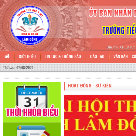
GIỚI THIỆU
TIN TỨC & THÔNG BÁO
ĐÀO TẠO
VĂN BẢN – C
Thứ sáu, 07/08/2026
HOẠT ĐỘNG - SỰ KIỆN