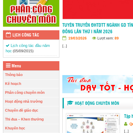
TUYÊN TRUYỀN ĐHTDTT NGÀNH GD TỈ
ĐỒNG LẦN THỨ I NĂM 2026
LỊCH CÔNG TÁC
19/03/2026
Lượt xem:
89
Lịch công tác đầu năm
[...]
học
(05/09/2015)
Menu
Thông báo
Kế hoạch
Phân công chuyên môn
Hoạt động nhà trường
HOẠT ĐỘNG CHUYÊN MÔN
Chuyên đề giáo dục
Tập 
Thi đua – Khen thưởng
Qu
Khuyến học
[...]